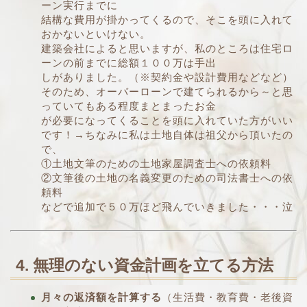
ーン実行までに
結構な費用が掛かってくるので、そこを頭に入れて
おかないといけない。
建築会社によると思いますが、私のところは住宅ロ
ーンの前までに総額１００万は手出
しがありました。（※契約金や設計費用などなど）
そのため、オーバーローンで建てられるから～と思
っていてもある程度まとまったお金
が必要になってくることを頭に入れていた方がいい
です！→ちなみに私は土地自体は祖父から頂いたの
で、
①土地文筆のための土地家屋調査士への依頼料
②文筆後の土地の名義変更のための司法書士への依
頼料
などで追加で５０万ほど飛んでいきました・・・泣
4. 無理のない資金計画を立てる方法
月々の返済額を計算する
（生活費・教育費・老後資