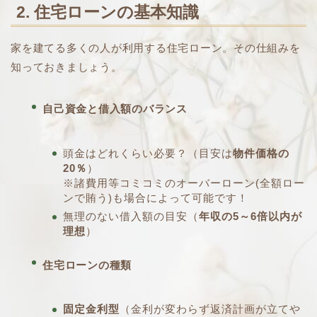
2. 住宅ローンの基本知識
家を建てる多くの人が利用する住宅ローン。その仕組みを
知っておきましょう。
自己資金と借入額のバランス
頭金はどれくらい必要？（目安は
物件価格の
20％
）
※諸費用等コミコミのオーバーローン(全額ロー
ンで賄う)も場合によって可能です！
無理のない借入額の目安（
年収の5～6倍以内が
理想
）
住宅ローンの種類
固定金利型
（金利が変わらず返済計画が立てや