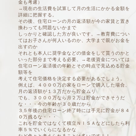
金も考慮）
→現在の生活費を試算して月の生活にかかる金額を
詳細に把握する。
その後、住宅ローンの月の返済額が今の家賃と置き
換わっても問題ないかまで
しっかりと確認した方が良いです。→教育費につい
てはお子さんが何人いるのか、大学まで親がお金を
出すのか
それとも本人に奨学金などの借金をして貰うのかと
いった部分まで考える必要。→老後資金については
住宅ローン返済後の年齢とその時点で見込める貯金
額等を
考えて住宅価格を決定する必要があるでしょう。
例えば、４０００万の家をローンで購入した場合、
月の返済額が１３万だから貯金ムリ
でも、３０００万なら月２万は貯金ができそうだ
な・・・今の年齢が３０歳だから
３５年後の住宅ローン終了時には手元に貯金が８４
０万残るな・・・
これを貯金ではなくて積立ＮＩＳＡなどにしたら利
率５％でいくらになるかな
など色々と考えられることは多いです！！