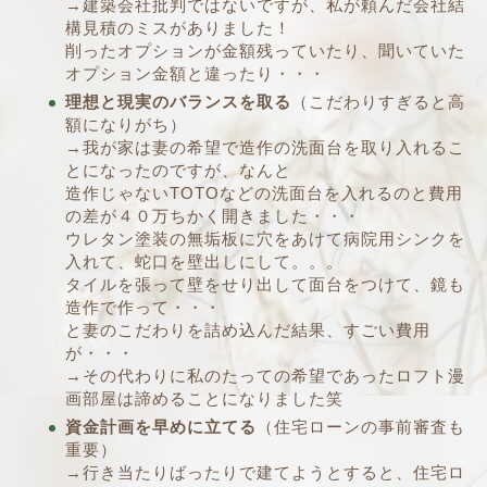
→建築会社批判ではないですが、私が頼んだ会社結
構見積のミスがありました！
削ったオプションが金額残っていたり、聞いていた
オプション金額と違ったり・・・
理想と現実のバランスを取る
（こだわりすぎると高
額になりがち）
→我が家は妻の希望で造作の洗面台を取り入れるこ
とになったのですが、なんと
造作じゃないTOTOなどの洗面台を入れるのと費用
の差が４０万ちかく開きました・・・
ウレタン塗装の無垢板に穴をあけて病院用シンクを
入れて、蛇口を壁出しにして。。。
タイルを張って壁をせり出して面台をつけて、鏡も
造作で作って・・・
と妻のこだわりを詰め込んだ結果、すごい費用
が・・・
→その代わりに私のたっての希望であったロフト漫
画部屋は諦めることになりました笑
資金計画を早めに立てる
（住宅ローンの事前審査も
重要）
→行き当たりばったりで建てようとすると、住宅ロ